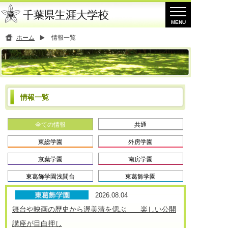
ホーム
情報一覧
情報一覧
全ての情報
共通
東総学園
外房学園
京葉学園
南房学園
東葛飾学園浅間台
東葛飾学園
2026.08.04
舞台や映画の歴史から渥美清を偲ぶ 楽しい公開
講座が目白押し