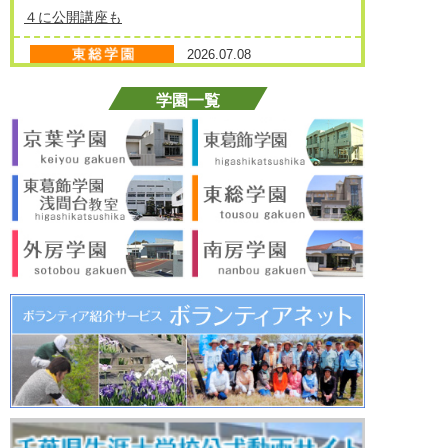
４に公開講座も
2026.07.08
陶芸体験で高校生と交流
2026.07.06
地域活動ニュース 社会福祉法人の施設慰問
2026.07.06
浅間台教室 一日の学修
1 / 36
1
2
3
4
5
...
20
...
»