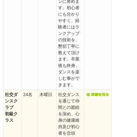
ンに努めま
す。初心者
にも分かり
やすく、経
験者にはラ
ンクアップ
の技術を、
懇切丁寧に
教えて頂け
ます。卒業
後も終身、
ダンスを楽
しむ事がで
きます。
社交ダ
24名
木曜日
社交ダンス
ンスク
を通じて仲
ラブ
間との親睦
初級ク
を深め、心
ラス
身の健康維
持及び初心
者を念頭