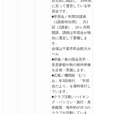
自主的に開設し、35年間
に亘って運営している学
習会です。
■学習会／年間20講座
（1講座90分間）、月1
回（2講座）、10ヶ月間
開講、講師は学習会が独
自に選定して委嘱しま
す。
会場は千葉市民会館大ホ
ール
■研修／春の国会見学・
皇居参観や秋の校外研修
を企画・実施します。
■広報／機関紙「むつ
み」年3回発行、「学習
会だより」を適時発行し
ています。
■クラブ活動／ハイキン
グ・パソコン・旅行・美
術鑑賞・海外BVの5つの
クラブが活動していま