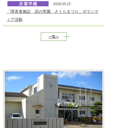
2026.05.22
「障害者施設 花の実園 さくらまつり」ボランテ
ィア活動
2026.04.27
一覧へ
令和8年度の学習内容を更新及び京葉学園基本情報
の更新
2026.02.18
専攻科企画 『篠笛の響』 香音天（KHO-ON-
TEN）ユニット
2026.01.14
救急法基礎講習の実施（基礎科目）
2025.12.25
京葉学園主催 シニアが活躍！ボランティア団体と
の相談会