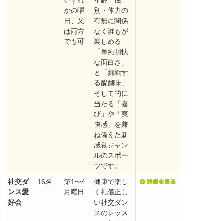
かの曜
別・体力の
日、又
有無に関係
は両方
なく誰もが
でも可
楽しめる
「単純明快
な面白さ」
と「挑戦す
る醍醐味」
そして的に
当たる「喜
び」や「爽
快感」を兼
ね備えた新
感覚ジャン
ルのスポー
ツです。
社交ダ
16名
第1〜4
健康で楽し
ンス愛
月曜日
く礼儀正し
好会
い社交ダン
スのレッス