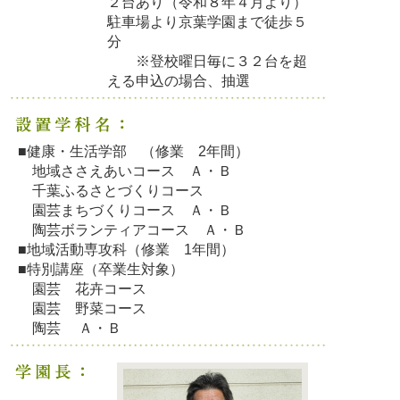
２台あり（令和８年４月より）
駐車場より京葉学園まで徒歩５
分
※登校曜日毎に３２台を超
える申込の場合、抽選
■健康・生活学部 （修業 2年間）
地域ささえあいコース Ａ・Ｂ
千葉ふるさとづくりコース
園芸まちづくりコース Ａ・Ｂ
陶芸ボランティアコース Ａ・Ｂ
■地域活動専攻科（修業 1年間）
■特別講座（卒業生対象）
園芸 花卉コース
園芸 野菜コース
陶芸 Ａ・Ｂ