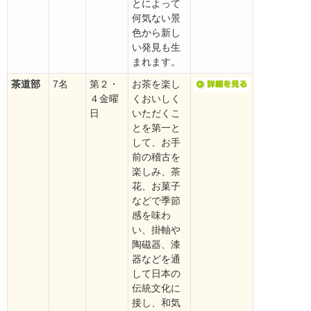
とによって
何気ない景
色から新し
い発見も生
まれます。
茶道部
7名
第２・
お茶を楽し
４金曜
くおいしく
日
いただくこ
とを第一と
して、お手
前の稽古を
楽しみ、茶
花、お菓子
などで季節
感を味わ
い、掛軸や
陶磁器、漆
器などを通
して日本の
伝統文化に
接し、和気