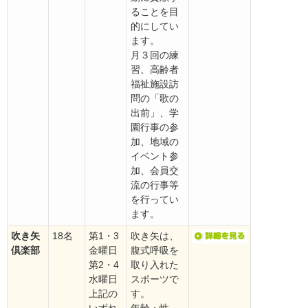
ることを目
的にしてい
ます。
月３回の練
習、高齢者
福祉施設訪
問の「歌の
出前」、学
園行事の参
加、地域の
イベント参
加、会員交
流の行事等
を行ってい
ます。
吹き矢
18名
第1・3
吹き矢は、
倶楽部
金曜日
腹式呼吸を
第2・4
取り入れた
水曜日
スポーツで
上記の
す。
いずれ
年齢・性