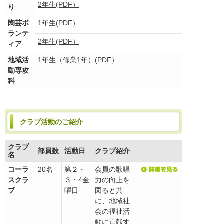
2年生(PDF）
り
陶芸ボ
1年生(PDF）
ランテ
2年生(PDF）
ィア
地域活
1年生（修業1年）(PDF）
動専攻
科
クラブ活動のご紹介
クラブ
部員数
活動日
クラブ紹介
名
コーラ
20名
第２・
会員の歌唱
スクラ
３・4金
力の向上を
ブ
曜日
図ると共
に、地域社
会の福祉活
動に貢献す