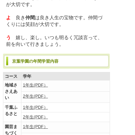
が大切です。
よ
良き
仲間
は良き人生の宝物です。仲間づ
くりには笑顔が大切です。
う
嬉し、楽し。いつも明るく冗談言って、
前を向いて行きましょう。
京葉学園の年間学習内容
コース
学年
地域さ
1年生(PDF）
さえあ
2年生(PDF）
い
千葉ふ
1年生(PDF）
るさと
2年生(PDF）
園芸ま
1年生(PDF）
ちづく