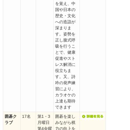
を覚え、中
国や日本の
歴史・文化
への造詣が
深まりま
す。姿勢を
正し腹式呼
吸を行うこ
とで、健康
促進やスト
レス解消に
役立ちま
す。又、詩
吟の発声練
習により、
カラオケの
上達も期待
できます
囲碁ク
17名
第1・3
囲碁を楽し
ラブ
月曜日
みながら棋
第4金曜
力の向上を