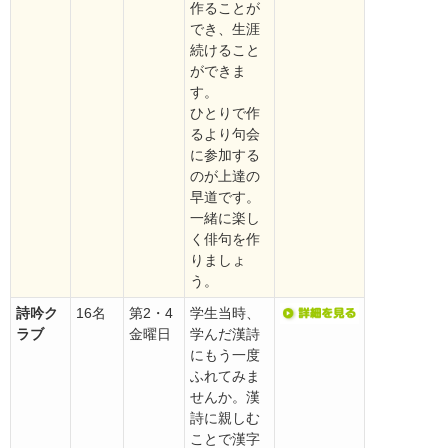
作ることが
でき、生涯
続けること
ができま
す。
ひとりで作
るより句会
に参加する
のが上達の
早道です。
一緒に楽し
く俳句を作
りましょ
う。
詩吟ク
16名
第2・4
学生当時、
ラブ
金曜日
学んだ漢詩
にもう一度
ふれてみま
せんか。漢
詩に親しむ
ことで漢字