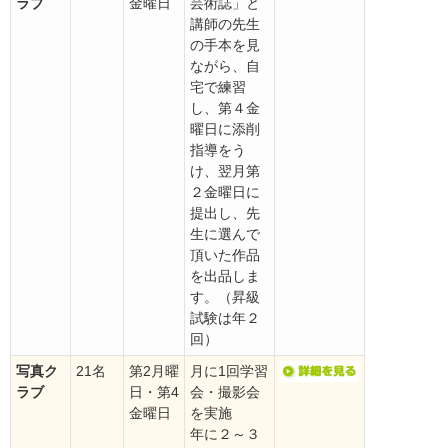
ラブ
金曜日
芸術誌」と
講師の先生
の手本を見
ながら、自
宅で練習
し、第４金
曜日に添削
指導をう
け、翌月第
２金曜日に
提出し、先
生に選んで
頂いた作品
を出品しま
す。（昇級
試験は年２
回）
写真ク
21名
第2月曜
月に1回学習
ラブ
日・第4
会・撮影会
金曜日
を実施
年に２～３