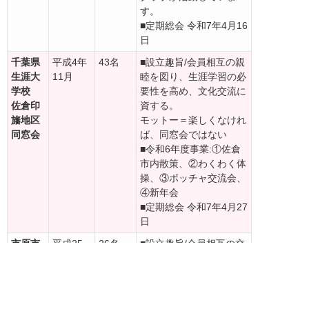
す。
■定期総会 令和7年4月16
日
千葉県
平成4年
43名
■設立趣旨/会員相互の親
生涯大
11月
睦を図り、生涯学習の必
学校
要性を高め、文化交流に
佐倉印
資する。
旛地区
モットー＝楽しくなけれ
同窓会
ば、同窓会ではない
■令和6年度事業:①佐倉
市内散策、②わくわく体
操、③ボッチャ交流会、
④新年会
■定期総会 令和7年4月27
日
市原市
平成25
26名
■設立趣旨/会員相互の交
卒業生
年12月
流を図り研鑽に努め、生
の会
涯学習を通じて生きがい
を求めるとともに生涯大
学校において習得した知