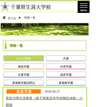
ホーム
情報一覧
情報一覧
全ての情報
共通
東総学園
外房学園
京葉学園
南房学園
東葛飾学園浅間台
東葛飾学園
2019.06.27
異世代間交流事業（銚子商業高等学校陶芸体験）の
開催