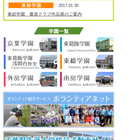
2017.01.30
東総学園 書道クラブ作品展のご案内
2017.01.24
5学園・植草学園共同 陶芸展示会へ東総学園も出
品します
2016.12.05
東総学園 チャリティー販売の収益金を旭市へ贈呈
2016.11.04
東総学園 作品展示会
Prev
1
2
3
4
5
Next