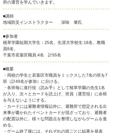
所の運営を学んでいきます。
■講師
地域防災インストラクター 深味 肇氏
■参加者
植草学園短期大学生：25名、生涯大学校生:18名、教職
員8名、
千葉市若葉区職員:4名 計55名
■概要
・両校の学生と若葉区市職員をミックスした7名の班を7
班（計49名が参加）に分ける。
・各班毎に進行役（読み手）として植草学園の先生1名
が入り、次々とカードを読上げ、班員（運営役）に余裕
を与えないようにする。
・カードには避難者情報以外に、避難所で想定される出
来事が書かれたイベントカードが混ざっており、避難者
の配置以外に、様々な問題点を整理しながらゲームを進
める。
・ゲーム終了後には、それぞれの班ごとに結果を発表