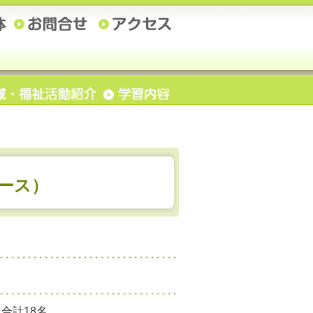
ース）
合計18名