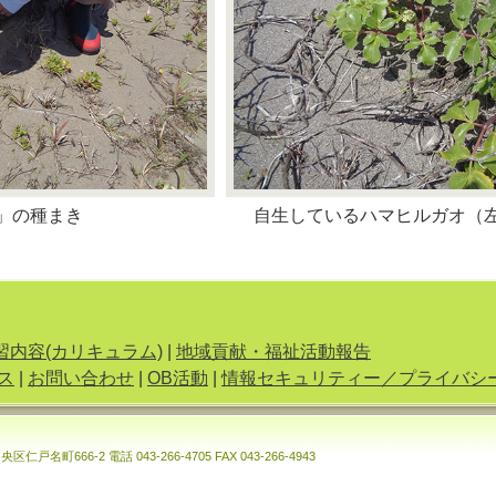
」の種まき
自生しているハマヒルガオ（
習内容(カリキュラム)
|
地域貢献・福祉活動報告
ス
|
お問い合わせ
|
OB活動
|
情報セキュリティー／プライバシ
市中央区仁戸名町666-2
電話 043-266-4705 FAX 043-266-4943