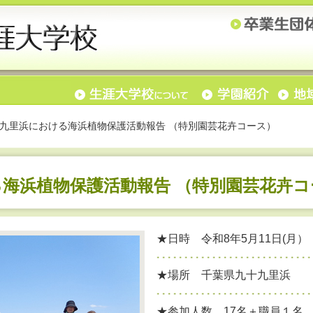
九里浜における海浜植物保護活動報告 （特別園芸花卉コース）
海浜植物保護活動報告 （特別園芸花卉コ
★日時 令和8年5月11日(月）
★場所 千葉県九十九里浜
★参加人数 17名＋職員１名 