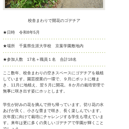
校舎まわりで開花のゴデチア
★日時 令和8年5月
★場所 千葉県生涯大学校 京葉学園敷地内
★参加人数 17名＋職員１名 合計18名
ここ数年、校舎まわりの空きスペースにゴデチアを栽植
しています。園芸授業の一環で、９月にポットに種ま
き、11月に地植え、翌５月に開花。８か月の栽培管理で
無事に咲き出す姿にホッとします。
学生が好みの花を摘んで持ち帰っています。切り花の水
あげが良く、小さな蕾まで咲き、長く楽しんでいます。
次年度に向けて栽培にチャレンジする学生も増えていま
す。来年は更に多くの美しいゴデチアで学園が輝くこと
でしょう。