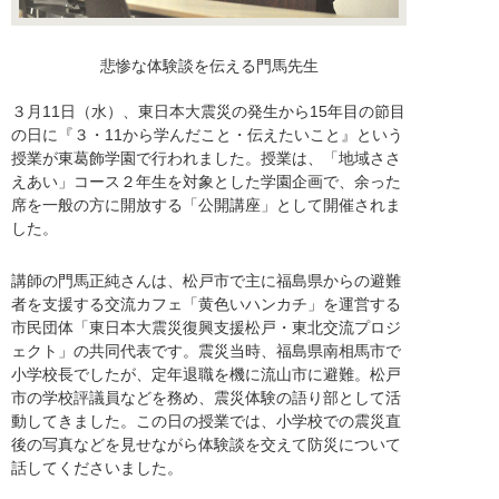
悲惨な体験談を伝える門馬先生
３月11日（水）、東日本大震災の発生から15年目の節目
の日に『３・11から学んだこと・伝えたいこと』という
授業が東葛飾学園で行われました。授業は、「地域ささ
えあい」コース２年生を対象とした学園企画で、余った
席を一般の方に開放する「公開講座」として開催されま
した。
講師の門馬正純さんは、松戸市で主に福島県からの避難
者を支援する交流カフェ「黄色いハンカチ」を運営する
市民団体「東日本大震災復興支援松戸・東北交流プロジ
ェクト」の共同代表です。震災当時、福島県南相馬市で
小学校長でしたが、定年退職を機に流山市に避難。松戸
市の学校評議員などを務め、震災体験の語り部として活
動してきました。この日の授業では、小学校での震災直
後の写真などを見せながら体験談を交えて防災について
話してくださいました。