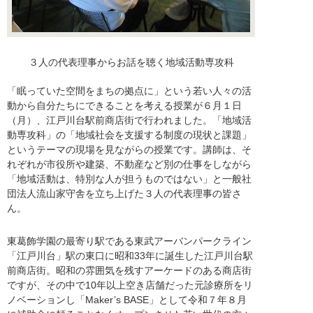
３人の代表理事からお話を聴く地域活動専攻科
「眠っていた空間をまちの拠点に」という若い人々の活
動から自分たちにできることを考える授業が６月１日
（月）、江戸川台駅前商店街で行われました。「地域活
動専攻科」の「地域社会を支援する制度の現状と課題」
というテーマの現場を見ながらの授業です。講師は、そ
れぞれが市役所や建築、不動産など別の仕事をしながら
「地域活動は、特別な人が担うものではない」と一般社
団法人流山家守舎を立ち上げた３人の代表理事の皆さ
ん。
東葛飾学園の最寄り駅である東武アーバンパークライン
「江戸川台」駅の東口に昭和33年に誕生した江戸川台駅
前商店街。昭和の雰囲気を残すアーケードのある商店街
ですが、その中で10年以上空き店舗だった元診療所をリ
ノベーションし「Maker’s BASE」として令和７年８月