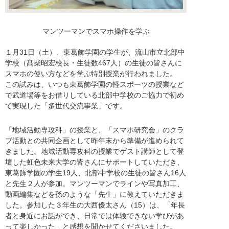
マンツーマンでスマホ操作を学ぶ
１月31日（土）、東葛飾学園の学生が、流山市立北部中
学校（髙柴昭宏校長・生徒数467人）の生徒の皆さんに
スマホの使い方などを学ぶ特別授業が行われました。
この試みは、いつも東葛飾学園の軽スポーツの授業など
で武道場等をお借りしている北部中学校のご協力で初め
て実現した「多世代交流事業」です。
「地域活動専攻科」の授業と、「スマホ研究会」のクラ
ブ活動との共同企画として昨年末から準備が進められて
きました。地域活動専攻科の授業でゲスト講師として登
壇した虹色未来大学の皆さんにサポートしていただき、
東葛飾学園の学生19人、北部中学校の生徒の皆さん16人
と先生２人が参加。マンツーマンでラインや写真加工、
動画編集などを孫のような「先生」に教えていただきま
した。参加した３年生の大西優太さん（15）は、「年長
者と身近にお話ができ、日常では体験できない学びがあ
って楽しかった」と感想を聞かせてくださいました。