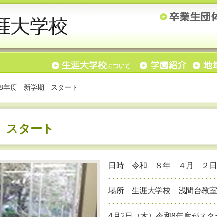
8年度 新学期 スタート
 スタート
日時 令和 ８年 ４月 ２日
場所 生涯大学校 浅間台教室
4月2日（木）令和8年度がス