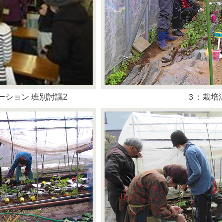
ーション 班別討議2
３：栽培